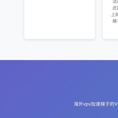
活
还
上
梯
海外vpv加速梯子